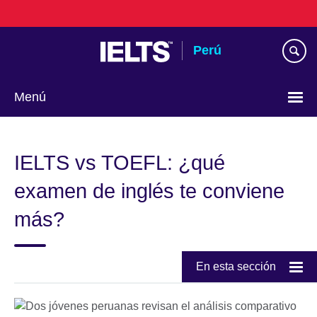
Skip
to
main
Perú
content
Menú
Choose
your
IELTS vs TOEFL: ¿qué
language
examen de inglés te conviene
más?
En esta sección