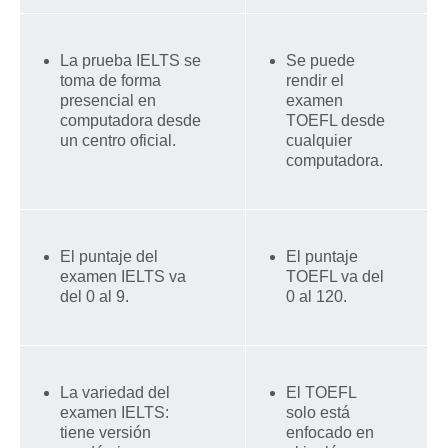
La prueba IELTS se
Se puede
toma de forma
rendir el
presencial en
examen
computadora desde
TOEFL desde
un centro oficial.
cualquier
computadora.
El puntaje del
El puntaje
examen IELTS va
TOEFL va del
del 0 al 9.
0 al 120.
La variedad del
El TOEFL
examen IELTS:
solo está
tiene versión
enfocado en