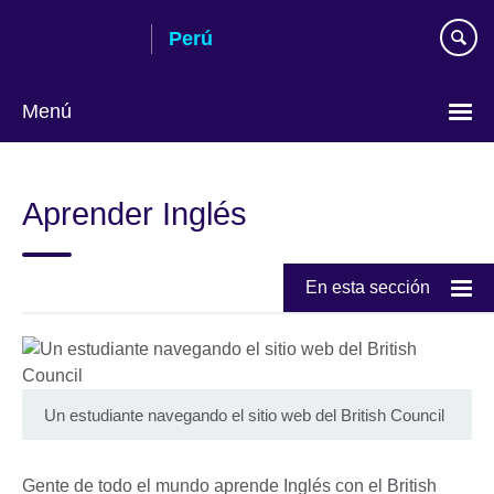
Skip
Perú
to
main
content
Menú
Choose
your
Aprender Inglés
language
En esta sección
Un estudiante navegando el sitio web del British Council
Gente de todo el mundo aprende Inglés con el British