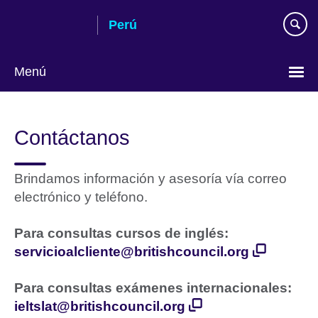
Skip
Perú
to
main
content
Menú
Choose
your
Contáctanos
language
Brindamos información y asesoría vía correo
electrónico
y teléfono.
Para consultas cursos de inglés:
servicioalcliente@britishcouncil.org
Para consultas exámenes internacionales:
ieltslat@britishcouncil.org