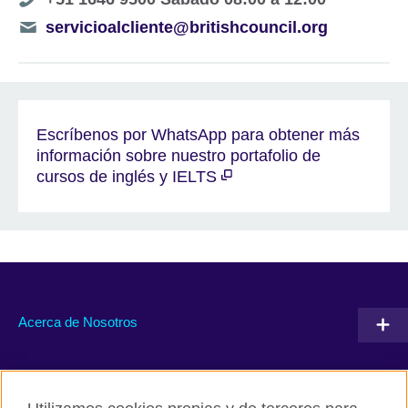
number
Telephone
servicioalcliente@britishcouncil.org
number
Escríbenos por WhatsApp para obtener más
información sobre nuestro portafolio de
cursos de inglés y IELTS
Acerca de Nosotros
Conéctate con nosotros