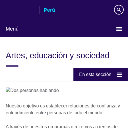
Skip
Perú
to
main
content
Menú
Choose
your
Artes, educación y sociedad
language
En esta sección
Nuestro objetivo es establecer relaciones de confianza y
entendimiento entre personas de todo el mundo.
A través de nuestros programas ofrecemos a cientos de