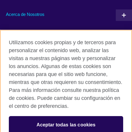
Acerca de Nosotros
Conéctate con nosotros
Utilizamos cookies propias y de terceros para
RSS
TikTok
personalizar el contenido web, analizar las
visitas a nuestras páginas web y personalizar
los anuncios. Algunas de estas cookies son
necesarias para que el sitio web funcione,
British Council Global
mientras que otras requieren su consentimiento.
Políticas de privacidad y condiciones de uso
Para más información consulte nuestra política
Cookies
de cookies. Puede cambiar su configuración en
Mapa del sitio
el centro de preferencias.
© 2026 British Council
Aceptar todas las cookies
The United Kingdom’s international organisation for cultural
relations and educational opportunities.