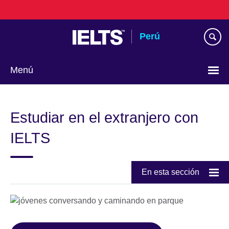
Skip
to
main
Perú
content
Menú
Choose
your
Estudiar en el extranjero con
language
IELTS
En esta sección