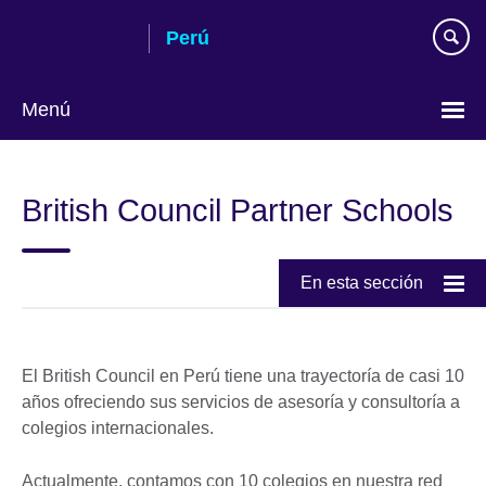
Skip
Perú
to
main
content
Menú
Choose
your
British Council Partner Schools
language
En esta sección
El British Council en Perú tiene una trayectoría de casi 10
años ofreciendo sus servicios de asesoría y consultoría a
colegios internacionales.
Actualmente, contamos con 10 colegios en nuestra red