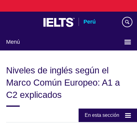
Skip
to
main
Perú
content
Menú
Choose
your
Niveles de inglés según el
language
Marco Común Europeo: A1 a
C2 explicados
En esta sección