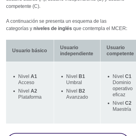
competente (C).
A continuación se presenta un esquema de las
categorías y
niveles de inglés
que contempla el MCER:
Usuario
Usuario
Usuario básico
independiente
competente
Nivel
A1
Nivel
B1
Nivel
C1
Acceso
Umbral
Dominio
operativo
Nivel
A2
Nivel
B2
eficaz
Plataforma
Avanzado
Nivel
C2
Maestría