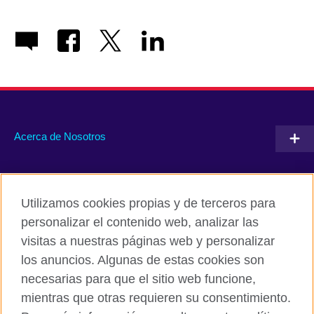
Acerca de Nosotros
Conéctate con nosotros
Utilizamos cookies propias y de terceros para
RSS
TikTok
personalizar el contenido web, analizar las
visitas a nuestras páginas web y personalizar
los anuncios. Algunas de estas cookies son
necesarias para que el sitio web funcione,
British Council Global
mientras que otras requieren su consentimiento.
Políticas de privacidad y condiciones de uso