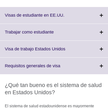
Click
Visas de estudiante en EE.UU.
to
expand.
More
Click
Trabajar como estudiante
information
to
available.
expand.
More
Click
Visa de trabajo Estados Unidos
information
to
available.
expand.
More
Click
Requisitos generales de visa
information
to
available.
expand.
More
¿Qué tan bueno es el sistema de salud
information
en Estados Unidos?
available.
El sistema de salud estadounidense es mayormente