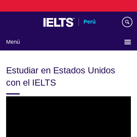
Skip
to
main
Perú
content
Menú
Choose
your
Estudiar en Estados Unidos
language
con el IELTS