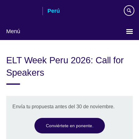
Skip
Perú
to
main
content
Menú
Choose
your
ELT Week Peru 2026: Call for
language
Speakers
Envía tu propuesta antes del 30 de noviembre.
Conviértete en ponente.