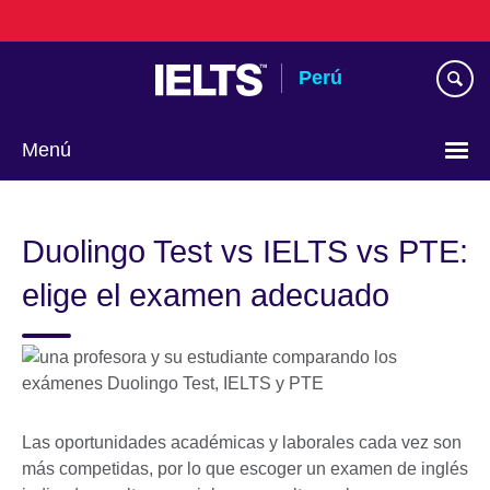
Skip
to
main
Perú
content
Menú
Choose
your
Duolingo Test vs IELTS vs PTE:
language
elige el examen adecuado
Las oportunidades académicas y laborales cada vez son
más competidas, por lo que escoger un examen de inglés