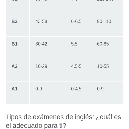
B2
43-58
6-6.5
90-110
B1
30-42
5.5
60-85
A2
10-29
4.5-5
10-55
A1
0-9
0-4.5
0-9
Tipos de exámenes de inglés: ¿cuál es
el adecuado para ti?