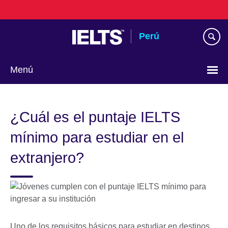
Skip
to
main
Perú
content
Menú
Choose
your
¿Cuál es el puntaje IELTS
language
mínimo para estudiar en el
extranjero?
Uno de los requisitos básicos para estudiar en destinos