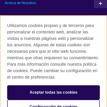
Acerca de Nosotros
Conéctate con nosotros
Utilizamos cookies propias y de terceros para
RSS
TikTok
personalizar el contenido web, analizar las
visitas a nuestras páginas web y personalizar
los anuncios. Algunas de estas cookies son
necesarias para que el sitio web funcione,
British Council Global
mientras que otras requieren su consentimiento.
Políticas de privacidad y condiciones de uso
Para más información consulte nuestra política
Cookies
de cookies. Puede cambiar su configuración en
Mapa del sitio
el centro de preferencias.
© 2026 British Council
Aceptar todas las cookies
The United Kingdom’s international organisation for cultural
relations and educational opportunities.
A registered charity: 209131 (England and Wales) SC037733
Configuración de cookies