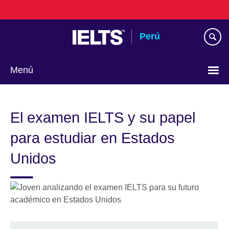
Skip
to
main
Perú
content
Menú
Choose
your
El examen IELTS y su papel
language
para estudiar en Estados
Unidos