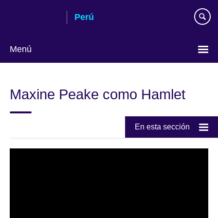
Skip
Perú
to
main
content
Menú
Choose
your
Maxine Peake como Hamlet
language
En esta sección