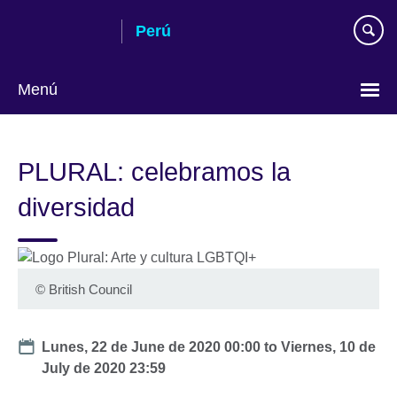
Skip
Perú
to
main
content
Menú
Choose
your
PLURAL: celebramos la
language
diversidad
©
British Council
Date
Lunes, 22 de June de 2020 00:00
to
Viernes, 10 de
July de 2020 23:59