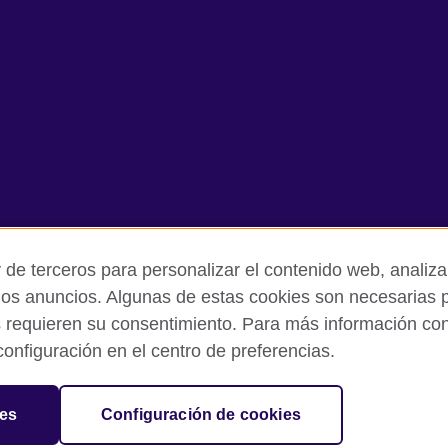
 de terceros para personalizar el contenido web, analizar
los anuncios. Algunas de estas cookies son necesarias p
s requieren su consentimiento. Para más información cons
rivacidad y condiciones de uso
Cookies
Mapa del sitio
onfiguración en el centro de preferencias.
sation for cultural relations and educational opportunities.
ies
Configuración de cookies
and Wales) SC037733 (Scotland).