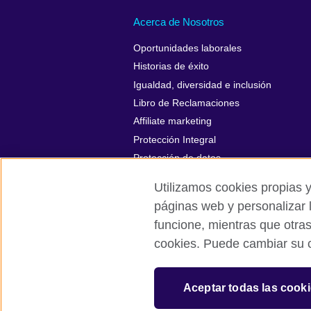
Acerca de Nosotros
Oportunidades laborales
Historias de éxito
Igualdad, diversidad e inclusión
Libro de Reclamaciones
Affiliate marketing
Protección Integral
Protección de datos
Utilizamos cookies propias y
páginas web y personalizar 
funcione, mientras que otra
British Council Global
Políticas de p
cookies. Puede cambiar su c
© 2026 British Council
The United Kingdom’s international organi
Aceptar todas las cook
A registered charity: 209131 (England 