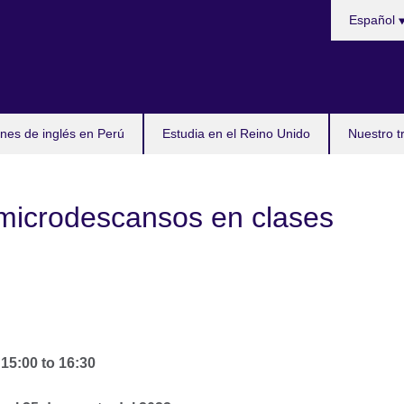
Choose
Español
your
language
es de inglés en Perú
Estudia en el Reino Unido
Nuestro t
microdescansos en clases
2
15:00
to
16:30