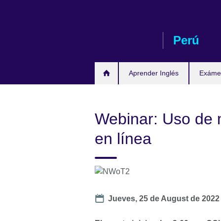
Skip
to
main
Perú
content
Aprender Inglés
Exámen
Webinar: Uso de 
en línea
Date
Jueves, 25 de August de 202