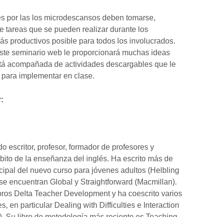
s por las los microdescansos deben tomarse,
e tareas que se pueden realizar durante los
s productivos posible para todos los involucrados.
este seminario web le proporcionará muchas ideas
está acompañada de actividades descargables que le
 para implementar en clase.
:
 escritor, profesor, formador de profesores y
mbito de la enseñanza del inglés. Ha escrito más de
incipal del nuevo curso para jóvenes adultos (Helbling
se encuentran Global y Straightforward (Macmillan).
libros Delta Teacher Development y ha coescrito varios
, en particular Dealing with Difficulties e Interaction
). Su libro de metodología más reciente es Teaching