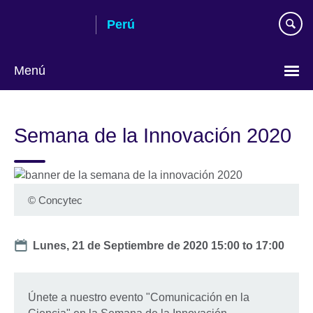
Skip
Perú
to
main
content
Menú
Choose
your
Semana de la Innovación 2020
language
©
Concytec
Date
Lunes, 21 de Septiembre de 2020
15:00
to
17:00
Únete a nuestro evento "Comunicación en la