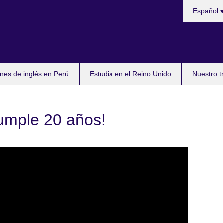
Choose
Español
your
language
es de inglés en Perú
Estudia en el Reino Unido
Nuestro t
cumple 20 años!