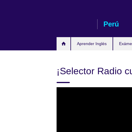
Skip
to
main
Perú
content
Aprender Inglés
Exámen
¡Selector Radio 