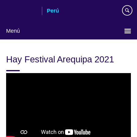
Skip
Perú
to
main
content
Menú
Choose
your
Hay Festival Arequipa 2021
language